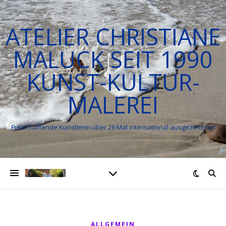
ATELIER CHRISTIANE
MALUCK SEIT 1990
KUNST-KULTUR-
MALEREI
Freischaffende Künstlerin über 26 Mal international ausgezeichnet
ALLGEMEIN