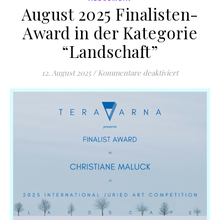
August 2025 Finalisten-
Award in der Kategorie
“Landschaft”
für August 2
12. August 2025
/
Kommentare deaktiviert