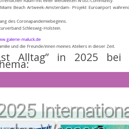
öffentlichen Raum mit einer weltweiten Artist-Community.
Miami Beach Artweek-Amsterdam- Projekt Euroairport während
nfang des Coronapandemiebeginns.
turverband Schleswig-Holstein.
w.galerie-maluck.de
ilie und die Freunde/innen meines Ateliers in dieser Zeit.
t Alltag” in 2025 bei 
Thema: