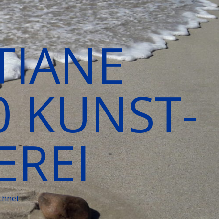
TIANE
0 KUNST-
EREI
chnet