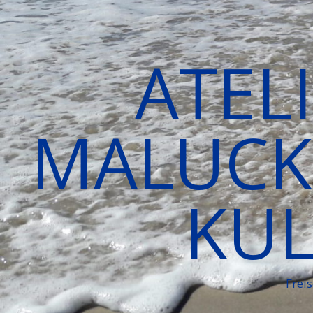
ATEL
MALUCK 
KUL
Frei