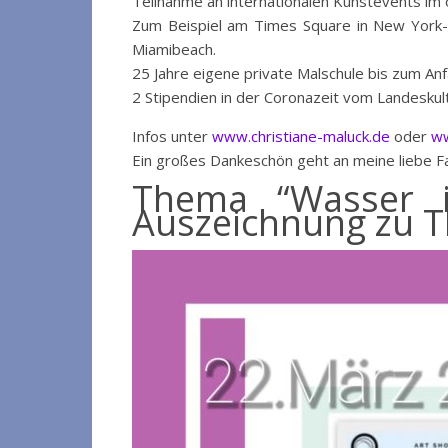
Teilnahme an internationalen Kunstevents im 
Zum Beispiel am Times Square in New York-
Miamibeach.
25 Jahre eigene private Malschule bis zum A
2 Stipendien in der Coronazeit vom Landeskul
Infos unter
www.christiane-maluck.de
oder
ww
Ein großes Dankeschön geht an meine liebe Fam
Thema “Wasser is
Auszeichnung zu 