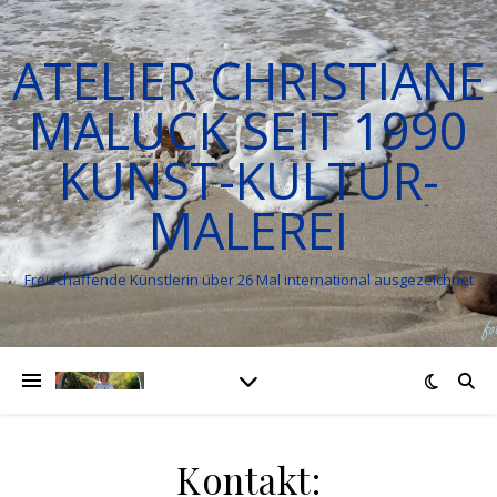
ATELIER CHRISTIANE
MALUCK SEIT 1990
KUNST-KULTUR-
MALEREI
Freischaffende Künstlerin über 26 Mal international ausgezeichnet
Kontakt: