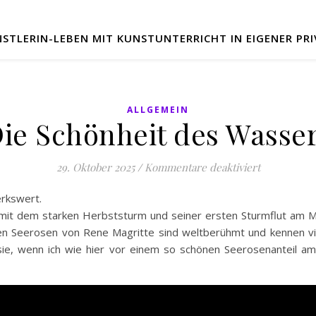
STLERIN-LEBEN MIT KUNSTUNTERRICHT IN EIGENER PRIV
ALLGEMEIN
ie Schönheit des Wasse
für “Die Sc
29. Oktober 2025
/
Kommentare deaktiviert
erkswert.
it dem starken Herbststurm und seiner ersten Sturmflut am M
ten Seerosen von Rene Magritte sind weltberühmt und kennen vie
 sie, wenn ich wie hier vor einem so schönen Seerosenanteil