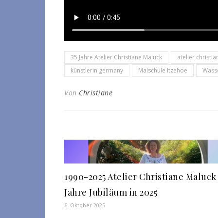
35 Jahre Atelier Christiane Maluck
atelier christi
künstlerin germany
Malschule Itzehoe
Wasse
Von
Christiane
1990-2025 Atelier Christiane Maluck 
Jahre Jubiläum in 2025
6. Oktober 2025