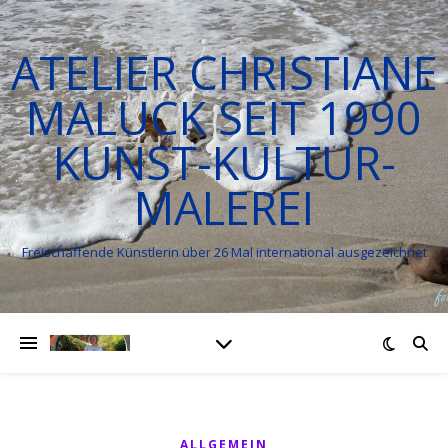
ATELIER CHRISTIANE
MALUCK SEIT 1990
KUNST-KULTUR-
MALEREI
Freischaffende Künstlerin über 26 Mal international ausgezeichnet
ALLGEMEIN